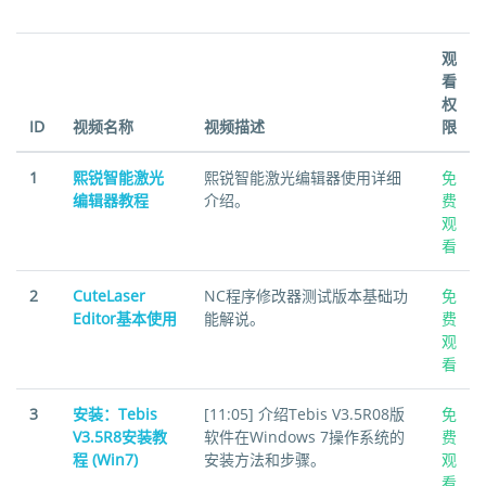
观
看
权
ID
视频名称
视频描述
限
1
熙锐智能激光
熙锐智能激光编辑器使用详细
免
编辑器教程
介绍。
费
观
看
2
CuteLaser
NC程序修改器测试版本基础功
免
Editor基本使用
能解说。
费
观
看
3
安装：Tebis
[11:05] 介绍Tebis V3.5R08版
免
V3.5R8安装教
软件在Windows 7操作系统的
费
程 (Win7)
安装方法和步骤。
观
看