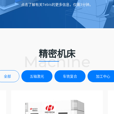
点击了解有关Tebis的更多信息，仅需3分钟。
精密机床
Machine
全部
五轴激光
车铣复合
加工中心